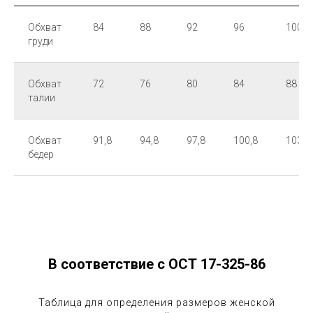
Обхват
84
88
92
96
100
груди
Обхват
72
76
80
84
88
талии
Обхват
91,8
94,8
97,8
100,8
103,8
бедер
В соответствие с ОСТ 17-325-86
Таблица для определения размеров женской