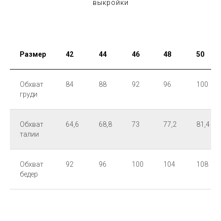
выкройки
Размер
42
44
46
48
50
Обхват
84
88
92
96
100
груди
Обхват
64,6
68,8
73
77,2
81,4
талии
Обхват
92
96
100
104
108
бедер