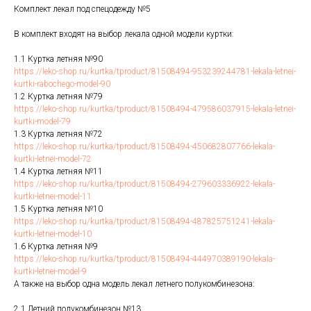
Комплект лекал под спецодежду №5
В комплект входят на выбор лекала одной модели куртки:
1.1 Куртка летняя №90
https://leko-shop.ru/kurtka/tproduct/81508494-953239244781-lekala-letnei-
kurtki-rabochego-model-90
1.2 Куртка летняя №79
https://leko-shop.ru/kurtka/tproduct/81508494-479586037915-lekala-letnei-
kurtki-model-79
1.3 Куртка летняя №72
https://leko-shop.ru/kurtka/tproduct/81508494-450682807766-lekala-
kurtki-letnei-model-72
1.4 Куртка летняя №11
https://leko-shop.ru/kurtka/tproduct/81508494-279603336922-lekala-
kurtki-letnei-model-11
1.5 Куртка летняя №10
https://leko-shop.ru/kurtka/tproduct/81508494-487825751241-lekala-
kurtki-letnei-model-10
1.6 Куртка летняя №9
https://leko-shop.ru/kurtka/tproduct/81508494-444970389190-lekala-
kurtki-letnei-model-9
А также на выбор одна модель лекал летнего полукомбинезона:
2.1 Летний полукомбинезон №13