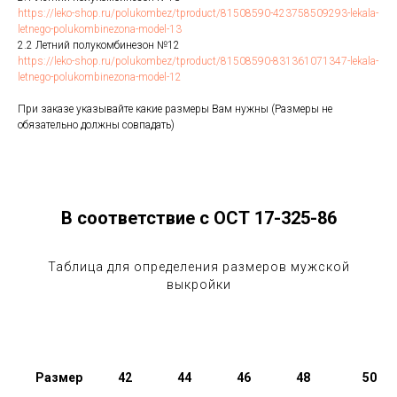
https://leko-shop.ru/polukombez/tproduct/81508590-423758509293-lekala-
letnego-polukombinezona-model-13
2.2 Летний полукомбинезон №12
https://leko-shop.ru/polukombez/tproduct/81508590-831361071347-lekala-
letnego-polukombinezona-model-12
При заказе указывайте какие размеры Вам нужны (Размеры не
обязательно должны совпадать)
В соответствие с ОСТ 17-325-86
Таблица для определения размеров мужской
выкройки
Размер
42
44
46
48
50