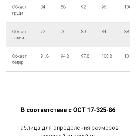
Обхват
84
88
92
96
100
груди
Обхват
72
76
80
84
88
талии
Обхват
91,8
94,8
97,8
100,8
103,8
бедер
В соответствие с ОСТ 17-325-86
Таблица для определения размеров