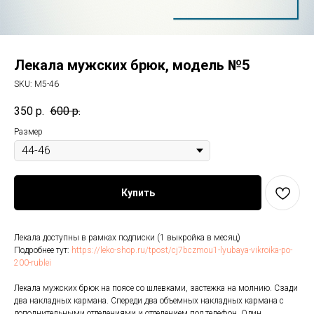
Лекала мужских брюк, модель №5
SKU:
M5-46
350
р.
600
р.
Размер
Купить
Лекала доступны в рамках подписки (1 выкройка в месяц)
Подробнее тут:
https://leko-shop.ru/tpost/cj7bczmou1-lyubaya-vikroika-po-
200-rublei
Лекала мужских брюк на поясе со шлевками, застежка на молнию. Сзади
два накладных кармана. Спереди два объемных накладных кармана с
дополнительными отделениями и отделением под телефон. Один