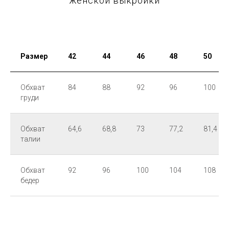
женской выкройки
Размер
42
44
46
48
50
Обхват
84
88
92
96
100
груди
Обхват
64,6
68,8
73
77,2
81,4
талии
Обхват
92
96
100
104
108
бедер