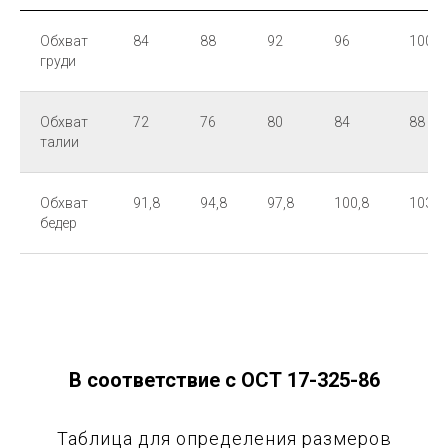
Обхват
84
88
92
96
100
груди
Обхват
72
76
80
84
88
талии
Обхват
91,8
94,8
97,8
100,8
103,8
бедер
В соответствие с ОСТ 17-325-86
Таблица для определения размеров