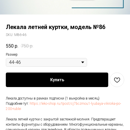
Лекала летней куртки, модель №86
SKU:
M86-46
550
р.
750
р.
Размер
Купить
Лекала доступны в рамках подписки (1 выкройка в месяц)
Подробнее тут:
https://leko-shop.ru/tpost/cj7bczmou1-lyubaya-vikroika-po-
200-rublei
Лекала летней куртки с закрытой застежкой-молния. Предотвращает
контакты фурнитуры с оборудованием. Многофункциональные карманы,
специальный карман для телефона. В области подмышечных впадин