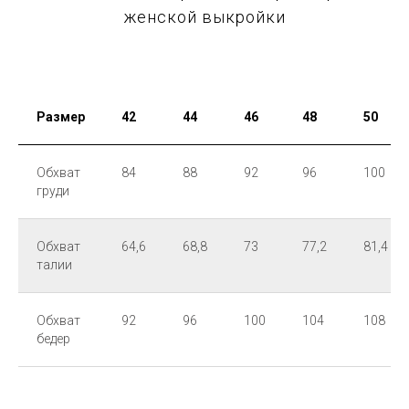
женской выкройки
Размер
42
44
46
48
50
Обхват
84
88
92
96
100
груди
Обхват
64,6
68,8
73
77,2
81,4
талии
Обхват
92
96
100
104
108
бедер