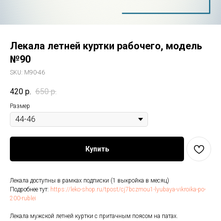
Лекала летней куртки рабочего, модель
№90
SKU:
M90-46
420
р.
650
р.
Размер
Купить
Лекала доступны в рамках подписки (1 выкройка в месяц)
Подробнее тут:
https://leko-shop.ru/tpost/cj7bczmou1-lyubaya-vikroika-po-
200-rublei
Лекала мужской летней куртки с притачным поясом на патах.