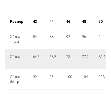
Размер
42
44
46
48
50
Обхват
84
88
92
96
100
груди
Обхват
64,6
68,8
73
77,2
81,4
талии
Обхват
92
96
100
104
108
бедер