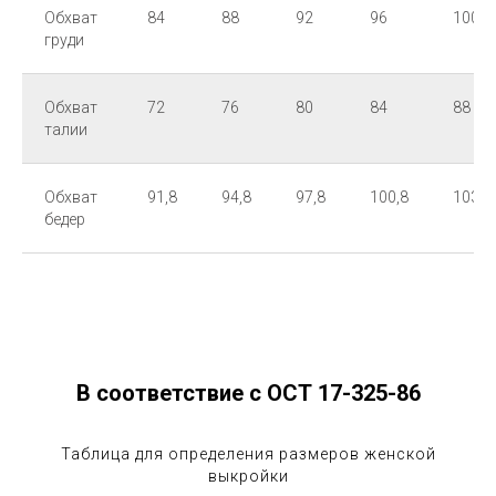
Обхват
84
88
92
96
100
груди
Обхват
72
76
80
84
88
талии
Обхват
91,8
94,8
97,8
100,8
103,8
бедер
В соответствие с ОСТ 17-325-86
Таблица для определения размеров женской
выкройки