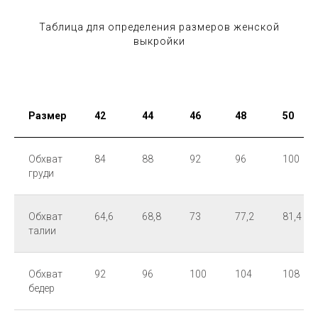
Таблица для определения размеров женской
выкройки
Размер
42
44
46
48
50
Обхват
84
88
92
96
100
груди
Обхват
64,6
68,8
73
77,2
81,4
талии
Обхват
92
96
100
104
108
бедер