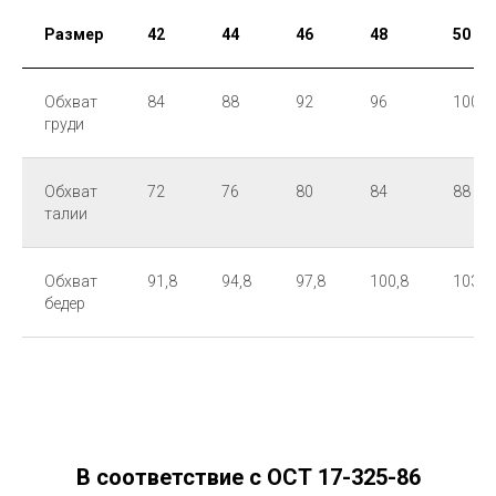
Размер
42
44
46
48
50
Обхват
84
88
92
96
100
груди
Обхват
72
76
80
84
88
талии
Обхват
91,8
94,8
97,8
100,8
103,8
бедер
В соответствие с ОСТ 17-325-86