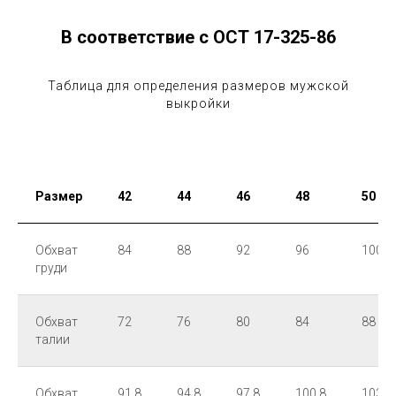
В соответствие с ОСТ 17-325-86
Таблица для определения размеров мужской
выкройки
Размер
42
44
46
48
50
Обхват
84
88
92
96
100
груди
Обхват
72
76
80
84
88
талии
Обхват
91,8
94,8
97,8
100,8
103,8