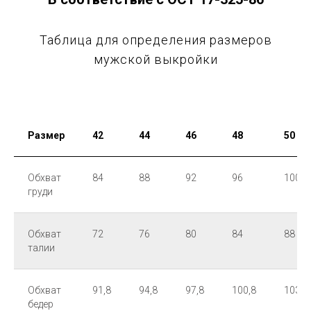
Таблица для определения размеров
мужской выкройки
Размер
42
44
46
48
50
Обхват
84
88
92
96
100
груди
Обхват
72
76
80
84
88
талии
Обхват
91,8
94,8
97,8
100,8
103,8
бедер