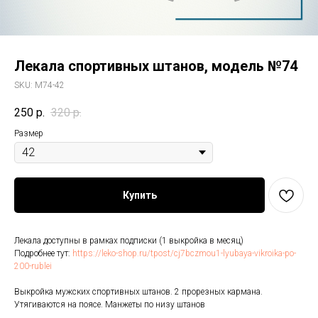
Лекала спортивных штанов, модель №74
SKU:
M74-42
250
р.
320
р.
Размер
Купить
Лекала доступны в рамках подписки (1 выкройка в месяц)
Подробнее тут:
https://leko-shop.ru/tpost/cj7bczmou1-lyubaya-vikroika-po-
200-rublei
Выкройка мужских спортивных штанов. 2 прорезных кармана.
Утягиваются на поясе. Манжеты по низу штанов