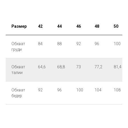
Размер
42
44
46
48
50
Обхват
84
88
92
96
100
груди
Обхват
64,6
68,8
73
77,2
81,4
талии
Обхват
92
96
100
104
108
бедер