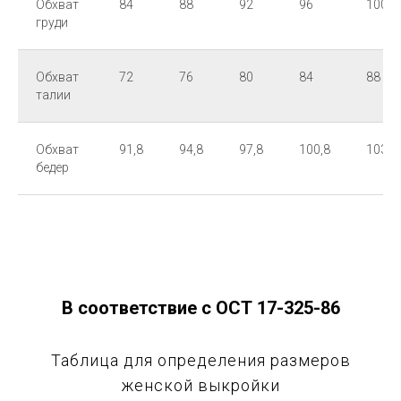
Обхват
84
88
92
96
100
груди
Обхват
72
76
80
84
88
талии
Обхват
91,8
94,8
97,8
100,8
103,8
бедер
В соответствие с ОСТ 17-325-86
Таблица для определения размеров
женской выкройки