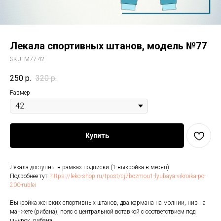
Лекала спортивных штанов, модель №77
SKU:
M77-42
250
р.
320
р.
Размер
Купить
Лекала доступны в рамках подписки (1 выкройка в месяц)
Подробнее тут:
https://leko-shop.ru/tpost/cj7bczmou1-lyubaya-vikroika-po-
200-rublei
Выкройка женских спортивных штанов, два кармана на молнии, низ на
манжете (рибана), пояс с центральной вставкой с соответствием под
шнурок, рибана.