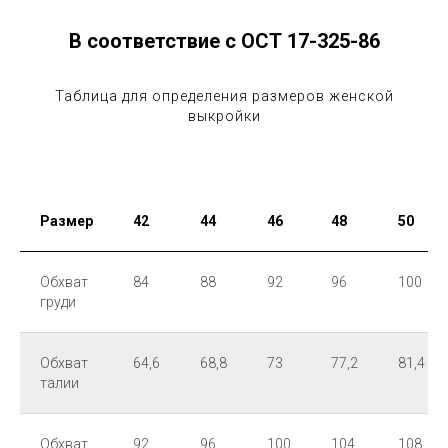
В соответствие с ОСТ 17-325-86
Таблица для определения размеров женской
выкройки
Размер
42
44
46
48
50
Обхват
84
88
92
96
100
груди
Обхват
64,6
68,8
73
77,2
81,4
талии
Обхват
92
96
100
104
108