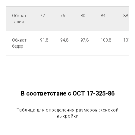
Обхват
72
76
80
84
88
талии
Обхват
91,8
94,8
97,8
100,8
103,8
бедер
В соответствие с ОСТ 17-325-86
Таблица для определения размеров женской
выкройки