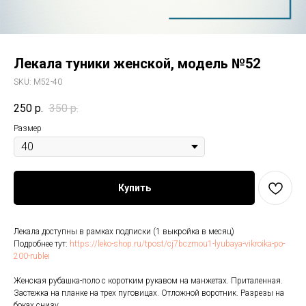
Лекала туники женской, модель №52
SKU:
M52-40
250
р.
350
р.
Размер
Купить
Лекала доступны в рамках подписки (1 выкройка в месяц)
Подробнее тут:
https://leko-shop.ru/tpost/cj7bczmou1-lyubaya-vikroika-po-
200-rublei
Женская рубашка-поло с коротким рукавом на манжетах. Приталенная.
Застежка на планке на трех пуговицах. Отложной воротник. Разрезы на
боках снизу.